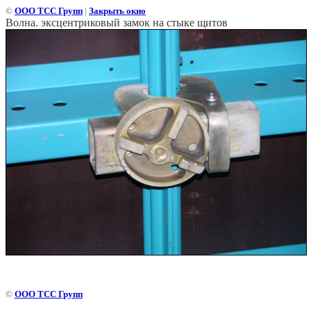
©
ООО ТСС Групп
|
Закрыть окно
Волна. эксцентриковый замок на стыке щитов
©
ООО ТСС Групп